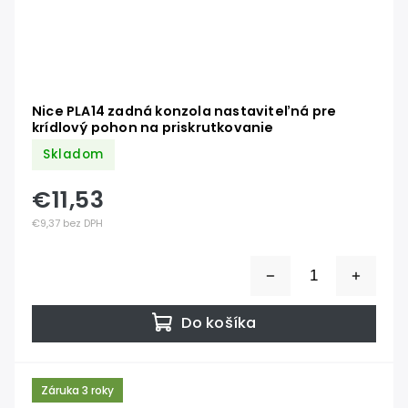
Nice PLA14 zadná konzola nastaviteľná pre
krídlový pohon na priskrutkovanie
Skladom
€11,53
€9,37 bez DPH
Do košíka
Záruka 3 roky