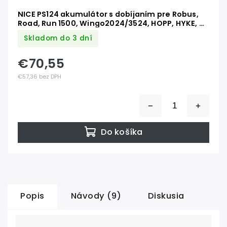
NICE PS124 akumulátor s dobíjaním pre Robus,
Road, Run 1500, Wingo2024/3524, HOPP, HYKE, X-
METRO, SPIN23/40
Skladom do 3 dní
€70,55
€57,36 bez DPH
Do košíka
Popis
Návody (9)
Diskusia