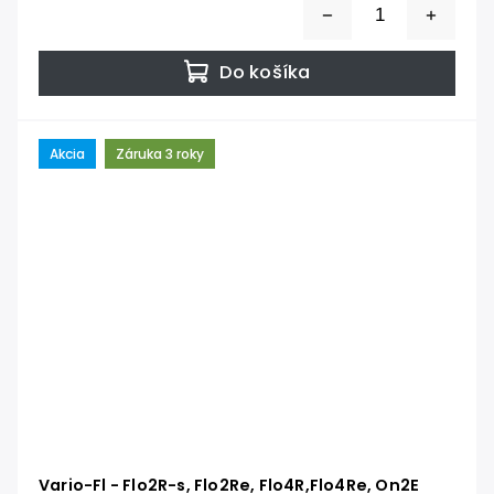
Do košíka
Akcia
Záruka 3 roky
Vario-Fl - Flo2R-s, Flo2Re, Flo4R,Flo4Re, On2E