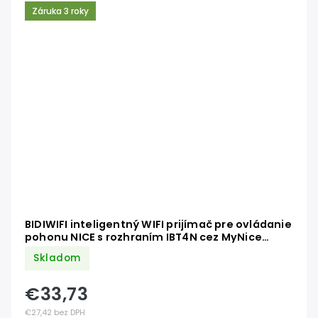
Záruka 3 roky
BIDIWIFI inteligentný WIFI prijímač pre ovládanie
pohonu NICE s rozhraním IBT4N cez MyNice
Pro,Kompatibilné s Apple HomeKit a IFTTT.
Skladom
€33,73
€27,42 bez DPH