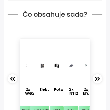
Čo obsahuje sada?
2x
Elektronika
Fotobunky
2x
2x
2x
WG2024
INTI2
kľúč
kotvi
sada