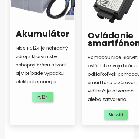
Akumulátor
Ovládanie
smartfóno
Nice PS124 je náhradný
zdroj s ktorým ste
Pomocou Nice Bidiwifi
schopný bránu otvoriť
ovládate svoju bránu
aj v prípade výpadku
odkiaľkoľvek pomoco
elektrickej energie.
smartfónu a zároveň
vidíte či je otvorená
PS124
alebo zatvorená.
Bidiwifi