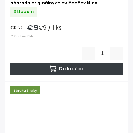
náhrada originálnych ovládačov Nice
Skladom
€9
€9 / 1 ks
€10,20
€7,32 bez DPH
Do košíka
Záruka 3 roky