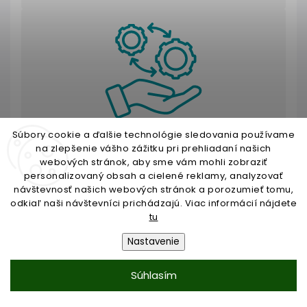
Súbory cookie a ďalšie technológie sledovania používame
Výber správneho pohonu
na zlepšenie vášho zážitku pri prehliadaní našich
nechajte na nás
webových stránok, aby sme vám mohli zobraziť
personalizovaný obsah a cielené reklamy, analyzovať
Neviete si poradiť s výberom pohonu? Kontaktujte
návštevnosť našich webových stránok a porozumieť tomu,
nás a radi vám pomôžeme s výberom vhodného
odkiaľ naši návštevníci prichádzajú. Viac informácií nájdete
motora.
tu
Nastavenie
Súhlasím