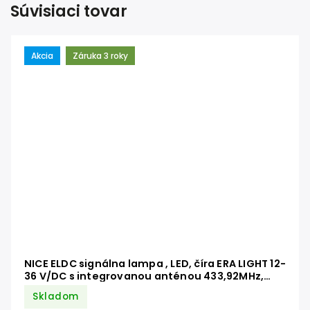
Súvisiaci tovar
Akcia
Záruka 3 roky
NICE ELDC signálna lampa , LED, číra ERA LIGHT 12-
36 V/DC s integrovanou anténou 433,92MHz,
155x130mm, náhrada za ELB a EL24
Skladom