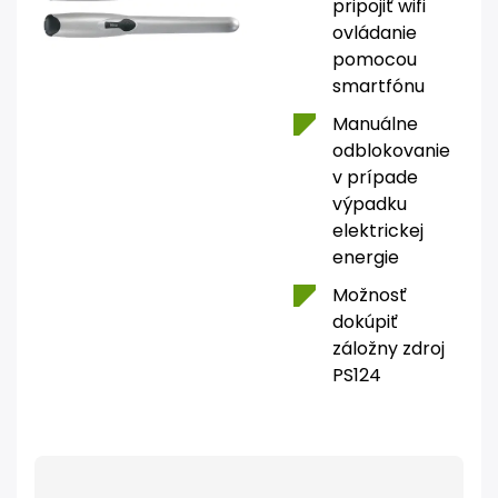
pripojiť wifi
ovládanie
pomocou
smartfónu
Manuálne
odblokovanie
v prípade
výpadku
elektrickej
energie
Možnosť
dokúpiť
záložny zdroj
PS124