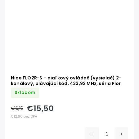
Nice FLO2R-S – diaľkový ovládač (vysielač) 2-
kanálový, plávajúci kód, 433,92 MHz, séria Flor
Skladom
€15,50
€16,15
€12,60 bez DPH