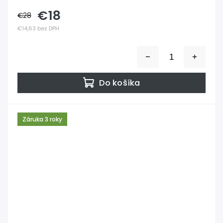
€18
€28
€14,63 bez DPH
Do košíka
Záruka 3 roky