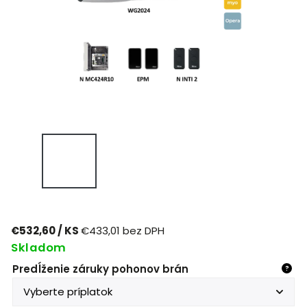
€532,60
/ KS
€433,01
bez DPH
Skladom
Predĺženie záruky pohonov brán
?