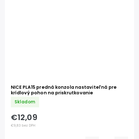
NICE PLA15 predná konzola nastaviteľná pre
krídlový pohon na priskrutkovanie
Skladom
€12,09
€9,83 bez DPH