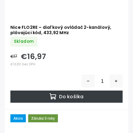
Nice FLO2RE – diaľkový ovládač 2-kanálový,
plávajúci kód, 433,92 MHz
Skladom
€16,97
€17
€13,80 bez DPH
Do košíka
Akcia
Záruka 3 roky