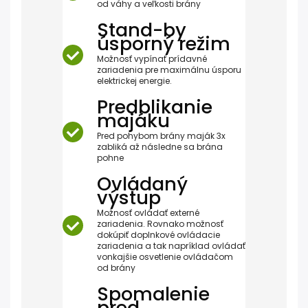
od váhy a veľkosti brány
Stand-by
úsporný režim
Možnosť vypínať prídavné
zariadenia pre maximálnu úsporu
elektrickej energie.
Predblikanie
majáku
Pred pohybom brány maják 3x
zabliká až následne sa brána
pohne
Ovládaný
výstup
Možnosť ovládať externé
zariadenia. Rovnako možnosť
dokúpiť doplnkové ovládacie
zariadenia a tak napríklad ovládať
vonkajšie osvetlenie ovládačom
od brány
Spomalenie
pred