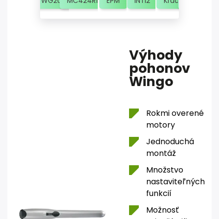
WG2024
MC424R10
EPM
INTI2
Kľúč
Kotvenie
Výhody
pohonov
Wingo
Rokmi overené
motory
Jednoduchá
montáž
Množstvo
nastaviteľných
funkcií
Možnosť