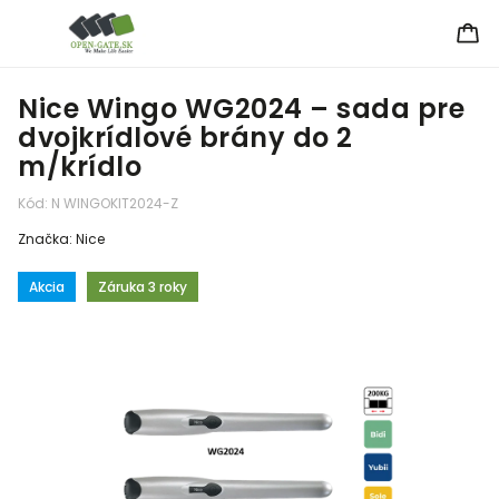
Nice Wingo WG2024 – sada pre
dvojkrídlové brány do 2
m/krídlo
Kód:
N WINGOKIT2024-Z
Značka:
Nice
Akcia
Záruka 3 roky