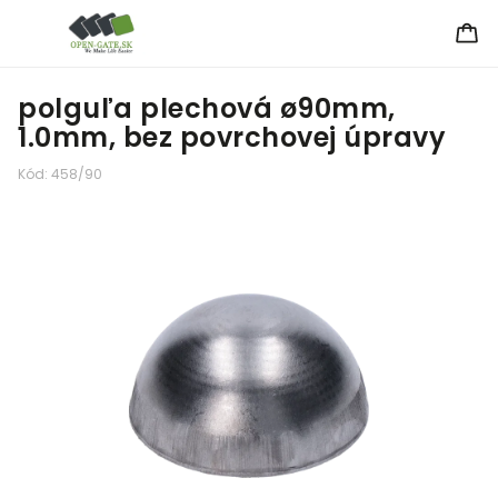
polguľa plechová ø90mm,
1.0mm, bez povrchovej úpravy
Kód:
458/90