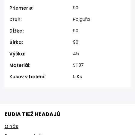
90
Priemer ø
:
Polguľa
Druh
:
90
Dĺžka
:
90
Šírka
:
45
Výška
:
ST37
Materiál
:
0 Ks
Kusov v balení
:
ĽUDIA TIEŽ HĽADAJÚ
O nás