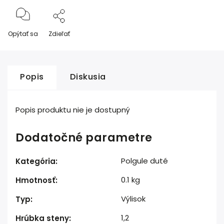
Opýtať sa
Zdieľať
Popis
Diskusia
Popis produktu nie je dostupný
Dodatočné parametre
Polgule duté
Kategória
:
0.1 kg
Hmotnosť
:
Výlisok
Typ
:
1,2
Hrúbka steny
: