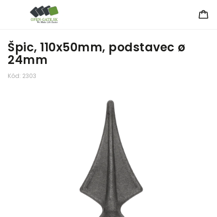
Špic, 110x50mm, podstavec ø
24mm
Kód:
2303