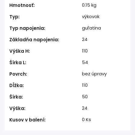
0.15 kg
Hmotnosť
:
výkovok
Typ
:
guľatina
Typ napojenia
:
24
Základňa napojenia
:
110
Výška H
:
54
Šírka L
:
bez úpravy
Povrch
:
110
Dĺžka
:
50
Šírka
:
24
Výška
:
0 Ks
Kusov v balení
: