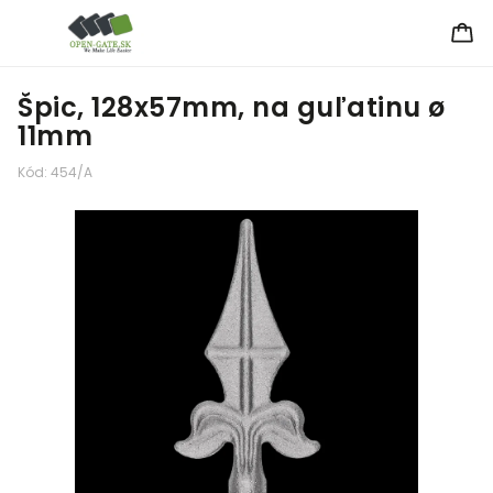
Špic, 128x57mm, na guľatinu ø
11mm
Kód:
454/A