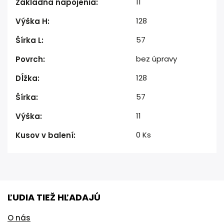
11
Základňa napojenia
:
128
Výška H
:
57
Šírka L
:
bez úpravy
Povrch
:
128
Dĺžka
:
57
Šírka
:
11
Výška
:
0 Ks
Kusov v balení
:
ĽUDIA TIEŽ HĽADAJÚ
O nás