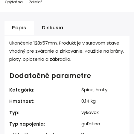
Opýtať sa
Zdieľať
Popis
Diskusia
Ukončenie 128x57mm. Produkt je v surovom stave
vhodný pre zváranie a zinkovanie. Použitie na brány,
ploty, oplotenia a zábradlia.
Dodatočné parametre
Špice, hroty
Kategória
:
0.14 kg
Hmotnosť
:
výkovok
Typ
:
guľatina
Typ napojenia
: