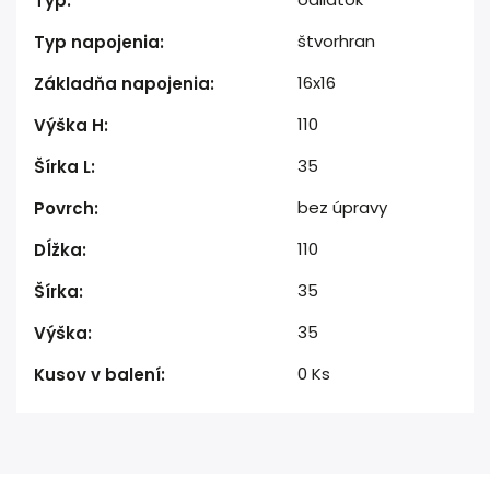
Typ
:
štvorhran
Typ napojenia
:
16x16
Základňa napojenia
:
110
Výška H
:
35
Šírka L
:
bez úpravy
Povrch
:
110
Dĺžka
:
35
Šírka
:
35
Výška
:
0 Ks
Kusov v balení
: