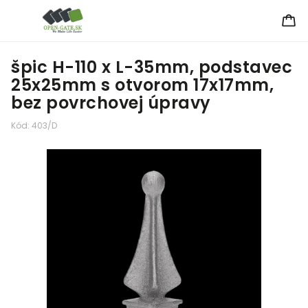
špic H-110 x L-35mm, podstavec
25x25mm s otvorom 17x17mm,
bez povrchovej úpravy
Kód:
403/D