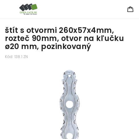
štít s otvormi 260x57x4mm,
rozteč 90mm, otvor na kľučku
ø20 mm, pozinkovaný
Kód:
138.1 ZN