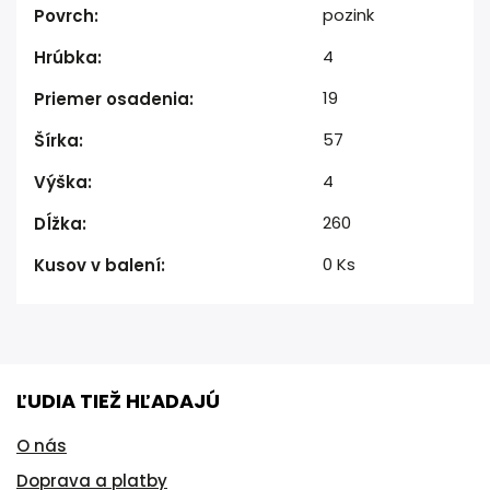
pozink
Povrch
:
4
Hrúbka
:
19
Priemer osadenia
:
57
Šírka
:
4
Výška
:
260
Dĺžka
:
0 Ks
Kusov v balení
:
ĽUDIA TIEŽ HĽADAJÚ
O nás
Doprava a platby