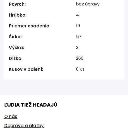
bez úpravy
Povrch
:
4
Hrúbka
:
19
Priemer osadenia
:
57
Šírka
:
2
Výška
:
260
Dĺžka
:
0 Ks
Kusov v balení
:
ĽUDIA TIEŽ HĽADAJÚ
O nás
Doprava a platby