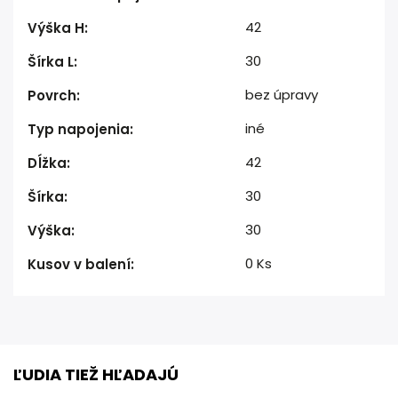
42
Výška H
:
30
Šírka L
:
bez úpravy
Povrch
:
iné
Typ napojenia
:
42
Dĺžka
:
30
Šírka
:
30
Výška
:
0 Ks
Kusov v balení
:
ĽUDIA TIEŽ HĽADAJÚ