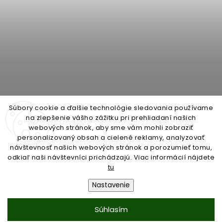
Súbory cookie a ďalšie technológie sledovania používame
na zlepšenie vášho zážitku pri prehliadaní našich
webových stránok, aby sme vám mohli zobraziť
personalizovaný obsah a cielené reklamy, analyzovať
open-gate.cz
montazpohonu.sk
návštevnosť našich webových stránok a porozumieť tomu,
odkiaľ naši návštevníci prichádzajú. Viac informácií nájdete
tu
Nastavenie
Copyright 2026
open-gate.sk
. Všetky práva vyhradené.
Súhlasím
Vytvořil
Shoptet
| Design
Shoptak.cz