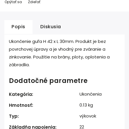
Opýtať sa
Zdieľať
Popis
Diskusia
Ukončenie guľa H 42 x L 30mm. Produkt je bez
povrchovej úpravy a je vhodný pre zváranie a
zinkovanie. Použitie na brány, ploty, oplotenia a
zábradlia.
Dodatočné parametre
Ukončenia
Kategória
:
0.13 kg
Hmotnosť
:
výkovok
Typ
:
22
Základňa napojenia
: