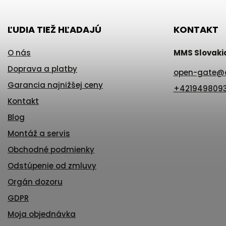
ĽUDIA TIEŽ HĽADAJÚ
KONTAKT
O nás
MMS Slovakia 
Doprava a platby
open-gate
@
Garancia najnižšej ceny
+421949809
Kontakt
Blog
Montáž a servis
Obchodné podmienky
Odstúpenie od zmluvy
Orgán dozoru
GDPR
Moja objednávka