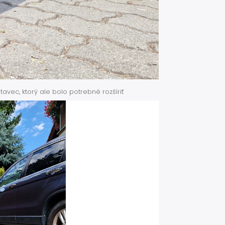
ec, ktorý ale bolo potrebné rozšíriť