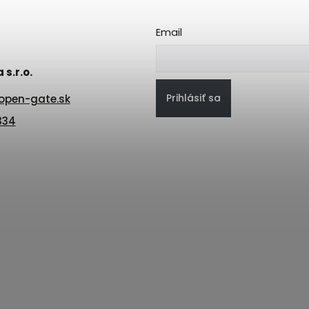
Email
s.r.o.
Prihlásiť sa
open-gate.sk
334