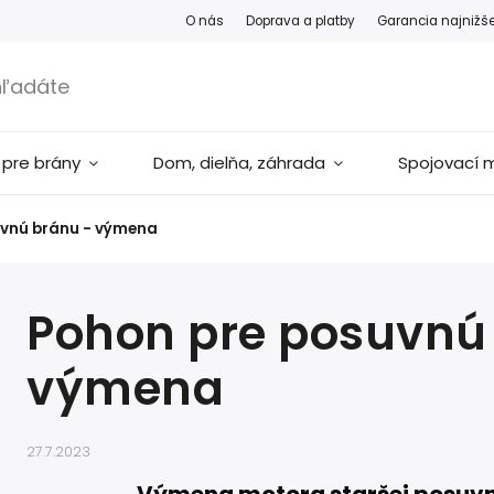
O nás
Doprava a platby
Garancia najnižš
 pre brány
Dom, dielňa, záhrada
Spojovací m
uvnú bránu - výmena
Pohon pre posuvnú
výmena
27.7.2023