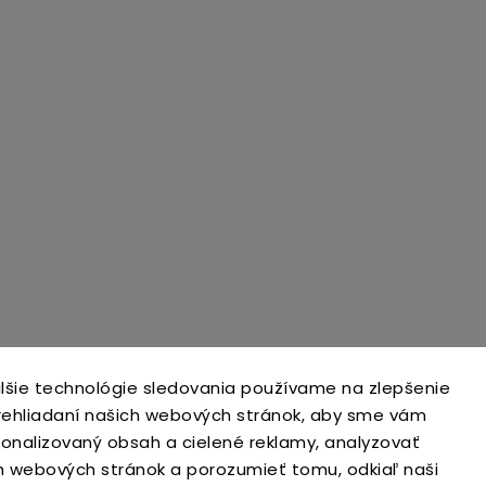
lšie technológie sledovania používame na zlepšenie
prehliadaní našich webových stránok, aby sme vám
open-gate.cz
montazpohonu.sk
sonalizovaný obsah a cielené reklamy, analyzovať
h webových stránok a porozumieť tomu, odkiaľ naši