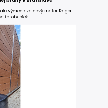
j brány v Bratislave
ovala výmena za nový motor Roger
a fotobuniek.