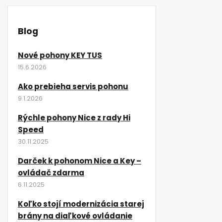
Blog
Nové pohony KEY TUS
15.6.2026
Ako prebieha servis pohonu
9.1.2026
Rýchle pohony Nice z rady Hi
Speed
30.11.2025
Darček k pohonom Nice a Key –
ovládač zdarma
6.11.2025
Koľko stojí modernizácia starej
brány na diaľkové ovládanie