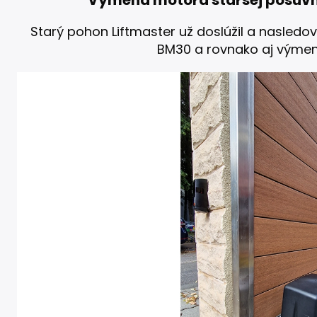
Výmena motora staršej posuvne
Starý pohon Liftmaster už doslúžil a nasled
BM30 a rovnako aj výmen