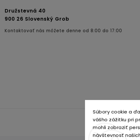
Družstevná 40
900 26 Slovenský Grob
Kontaktovať nás môžete denne od 8:00 do 17:00
Súbory cookie a ďa
vášho zážitku pri 
mohli zobraziť per
návštevnosť našic