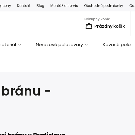
ej ceny
Kontakt
Blog
Montáž a servis
Obchodné podmienky
Od
Nákupný košík
Prázdny košík
ateriál
Nerezové polotovary
Kované polot
 bránu -