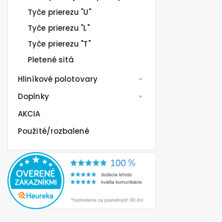
Tyče prierezu "U"
Tyče prierezu "L"
Tyče prierezu "T"
Pletené sitá
Hliníkové polotovary
Doplnky
AKCIA
Použité/rozbalené