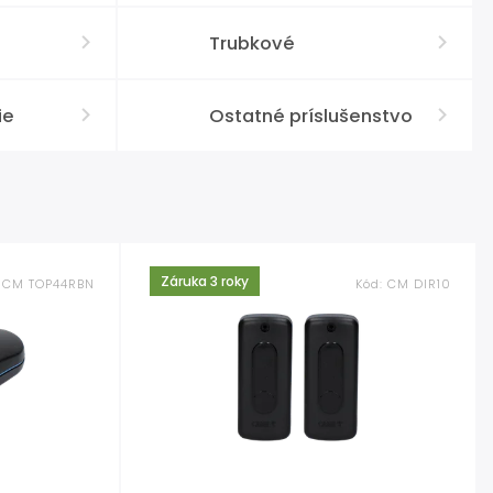
Trubkové
ie
Ostatné príslušenstvo
Záruka 3 roky
:
CM TOP44RBN
Kód:
CM DIR10