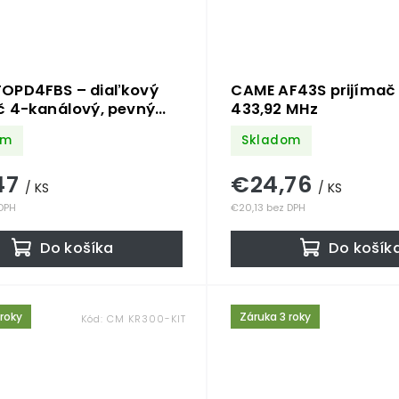
OPD4FBS – diaľkový
CAME AF43S prijímač 
č 4-kanálový, pevný
433,92 MHz
33,92 MHz, modrý
om
Skladom
47
€24,76
/ KS
/ KS
 DPH
€20,13 bez DPH
Do košíka
Do košík
 roky
Záruka 3 roky
Kód:
CM KR300-KIT