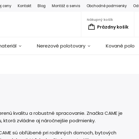
ej ceny
Kontakt
Blog
Montáž a servis
Obchodné podmienky
Od
Nákupný košík
Prázdny košík
ateriál
Nerezové polotovary
Kované polot
verenú kvalitu a robustné spracovanie. Značka CAME je
 ktorá zvládne aj náročnejšie podmienky.
 CAME sú obľúbené pri rodinných domoch, bytových