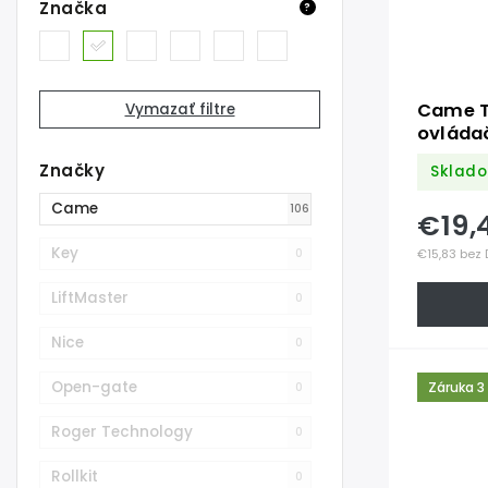
Značka
?
Came T
Vymazať filtre
ovláda
kód, 4
Značky
Sklad
Came
106
€19,
Key
0
€15,83 bez
LiftMaster
0
Nice
0
Open-gate
Záruka 3
0
Roger Technology
0
Rollkit
0