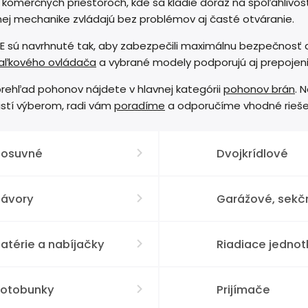
komerčných priestoroch, kde sa kladie dôraz na spoľahlivos
ej mechanike zvládajú bez problémov aj časté otváranie.
 sú navrhnuté tak, aby zabezpečili maximálnu bezpečnosť a
iaľkového ovládača
a vybrané modely podporujú aj prepojen
rehľad pohonov nájdete v hlavnej kategórii
pohonov brán
. 
e istí výberom, radi vám
poradíme
a odporučíme vhodné rieše
Posuvné
Dvojkrídlové
Závory
Garážové, sekč
atérie a nabíjačky
Riadiace jednot
Fotobunky
Prijímače