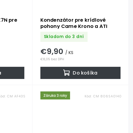
X7N pre
Kondenzátor pre krídlové
pohony Came Krono a ATI
Skladom do 3 dní
€9,90
/ KS
€8,05 bez DPH
a
Do košíka
Záruka 3 roky
Kód:
CM AF43S
Kód:
CM 806SA0140