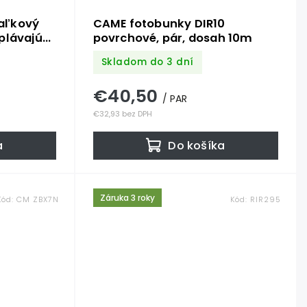
aľkový
CAME fotobunky DIR10
plávajúci
povrchové, pár, dosah 10m
Skladom do 3 dní
€40,50
/ PAR
€32,93 bez DPH
a
Do košíka
Záruka 3 roky
Kód:
CM ZBX7N
Kód:
RIR295