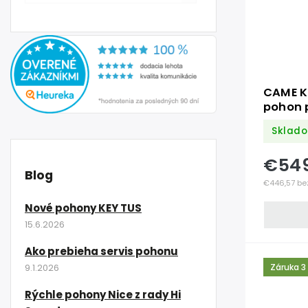
CAME K
pohon p
do 3 m
Sklado
€54
Blog
€446,57 be
Nové pohony KEY TUS
15.6.2026
Ako prebieha servis pohonu
Záruka 3
9.1.2026
Rýchle pohony Nice z rady Hi