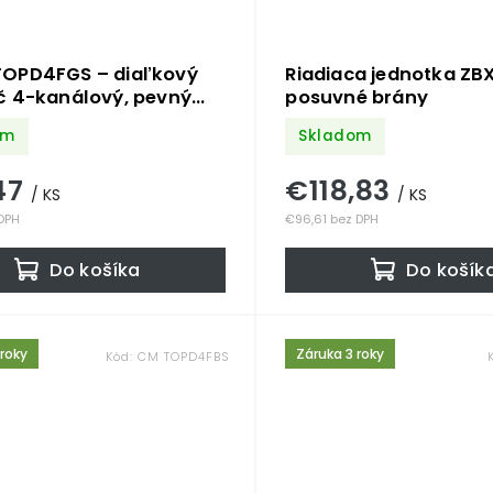
OPD4FGS – diaľkový
Riadiaca jednotka ZB
č 4-kanálový, pevný
posuvné brány
3,92 MHz, sivý
om
Skladom
47
€118,83
/ KS
/ KS
 DPH
€96,61 bez DPH
Do košíka
Do košík
 roky
Záruka 3 roky
Kód:
CM TOPD4FBS