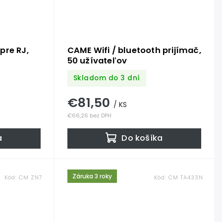
pre RJ,
CAME Wifi / bluetooth prijímač,
50 užívateľov
Skladom do 3 dní
€81,50
/ KS
€66,26 bez DPH
a
Do košíka
Záruka 3 roky
Kód:
CM ZN7
Kód:
CM TA433N