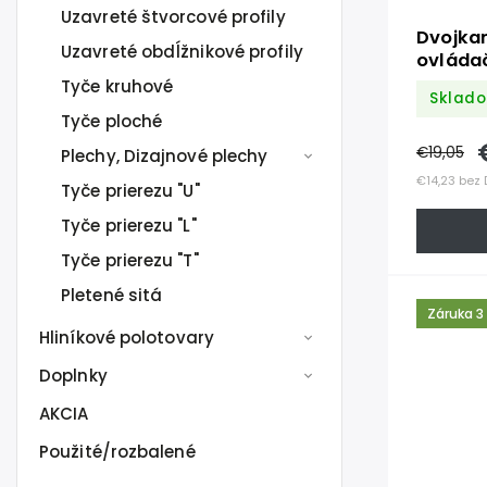
Uzavreté štvorcové profily
Dvojka
Uzavreté obdĺžnikové profily
ovláda
pevný
Tyče kruhové
Sklad
Tyče ploché
€19,05
Plechy, Dizajnové plechy
€14,23 bez
Tyče prierezu "U"
Tyče prierezu "L"
Tyče prierezu "T"
Pletené sitá
Záruka 3
Hliníkové polotovary
Doplnky
AKCIA
Použité/rozbalené