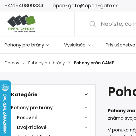
+421949809334
open-gate@open-gate.sk
Pohony pre brány
Vysielače
Príslušenstvo
Domov
/
Pohony pre brány
/
Pohony brán CAME
Poh
Kategórie
Pohony pre brány
Pohony zna
Posuvné
známa svojo
Dvojkrídlové
V ponuke n