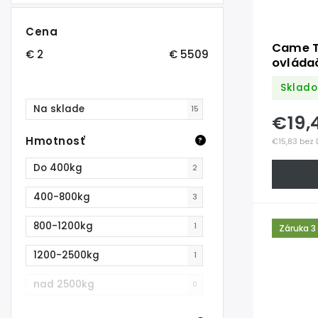
Cena
Came T
€
2
€
5509
ovláda
kód, 43
Sklad
Na sklade
15
€19,
Hmotnosť
?
€15,83 bez
Do 400kg
2
400-800kg
3
800-1200kg
1
Záruka 3
1200-2500kg
1
nad 2500kg
0