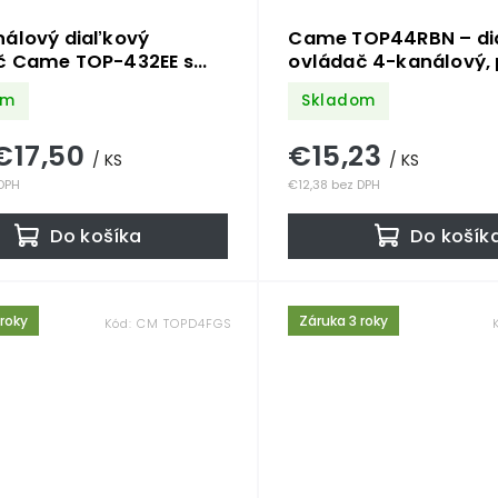
nálový diaľkový
Came TOP44RBN – di
č Came TOP-432EE s
ovládač 4-kanálový, 
m kódom
kód, 433,92 MHz
om
Skladom
€17,50
€15,23
/ KS
/ KS
 DPH
€12,38 bez DPH
Do košíka
Do košík
 roky
Záruka 3 roky
Kód:
CM TOPD4FGS