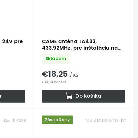
7 24V pre
CAME anténa TA433,
433,92MHz, pre inštaláciu na
plot s plastovou konzolou
Skladom
€18,25
/ KS
€14,84 bez DPH
a
Do košíka
Záruka 3 roky
Kód:
RIR278
Kód:
CM BXV6AGS-KIT