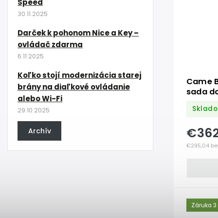
Speed
30.11.2025
Darček k pohonom Nice a Key –
ovládač zdarma
6.11.2025
Koľko stojí modernizácia starej
Came B
brány na diaľkové ovládanie
sada do
alebo Wi-Fi
fotobu
Sklad
29.10.2025
€36
Archív
€295,04 be
Záruka 3