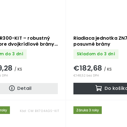
R300-KIT – robustný
Riadiaca jednotka ZN
re dvojkrídlové brány
posuvné brány
m do 3 dní
Skladom do 3 dní
9,28
€182,68
/ KS
/ KS
z DPH
€148,52 bez DPH
Detail
Do košík
 roky
Záruka 3 roky
Kód:
CM BX704AGS-KIT