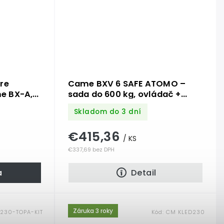
re
Came BXV 6 SAFE ATOMO –
e BX-A,
sada do 600 kg, ovládač +
fotobunky
Skladom do 3 dní
€415,36
/ KS
€337,69 bez DPH
a
Detail
Záruka 3 roky
230-TOPA-KIT
Kód:
CM KLED230