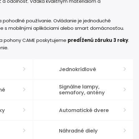
ť a odolnosť. Vďaka kvalitným materiálom a
 pohodlné používanie. Ovládanie je jednoduché
ie s mobilnými aplikáciami alebo smart domácnosťou.
Na pohony CAME poskytujeme
predĺženú záruku 3 roky
.
nie.
Jednokrídlové
Signálne lampy,
né
semafory, antény
ky
Automatické dvere
Náhradné diely