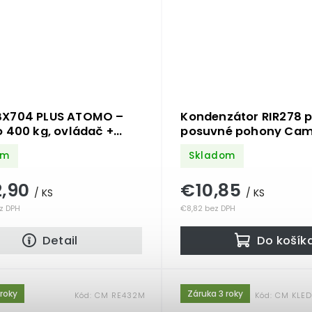
X704 PLUS ATOMO –
Kondenzátor RIR278 p
 400 kg, ovládač +
posuvné pohony Cam
nky
BX-78
om
Skladom
2,90
€10,85
/ KS
/ KS
z DPH
€8,82 bez DPH
Detail
Do košík
 roky
Záruka 3 roky
Kód:
CM RE432M
Kód:
CM KLED