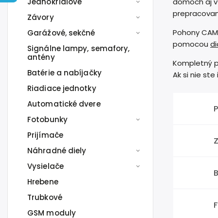
Jednokrídlové
domoch aj v 
prepracovan
Závory
Pohony CAME
Garážové, sekčné
pomocou
d
Signálne lampy, semafory,
antény
Kompletný p
Batérie a nabíjačky
Ak si nie st
Riadiace jednotky
Automatické dvere
Fotobunky
Prijímače
Náhradné diely
Vysielače
B
Hrebene
Trubkové
GSM moduly