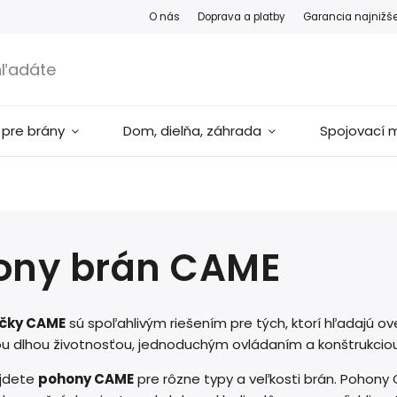
O nás
Doprava a platby
Garancia najnižš
 pre brány
Dom, dielňa, záhrada
Spojovací m
ony brán CAME
čky CAME
sú spoľahlivým riešením pre tých, ktorí hľadajú o
u dlhou životnosťou, jednoduchým ovládaním a konštrukciou,
ájdete
pohony CAME
pre rôzne typy a veľkosti brán. Pohony